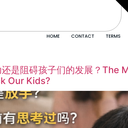
HOME
CONTACT
TERMS
碍孩子们的发展？The Mobile 
ck Our Kids?