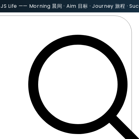
AJS Life —— Morning 晨间 · Aim 目标 · Journey 旅程 · S