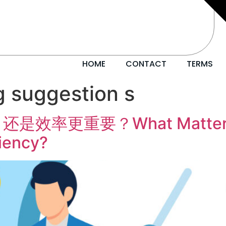
HOME
CONTACT
TERMS
g suggestion s
更重要？What Matters More
ciency?