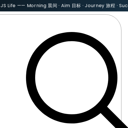
AJS Life —— Morning 晨间 · Aim 目标 · Journey 旅程 · S